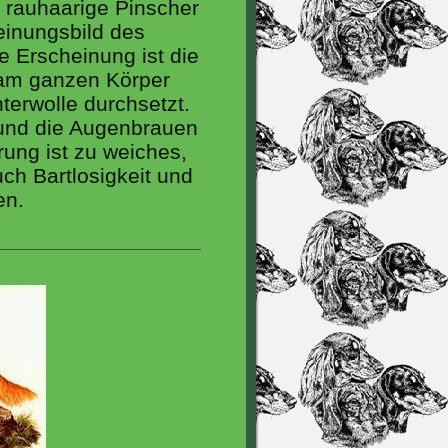
h rauhaarige Pinscher
inungsbild des
e Erscheinung ist die
 am ganzen Körper
terwolle durchsetzt.
, und die Augenbrauen
rung ist zu weiches,
ch Bartlosigkeit und
en.