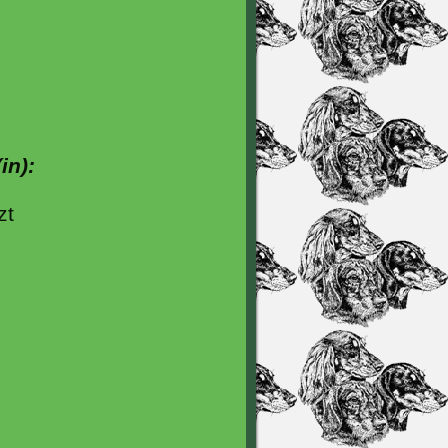
in):
zt